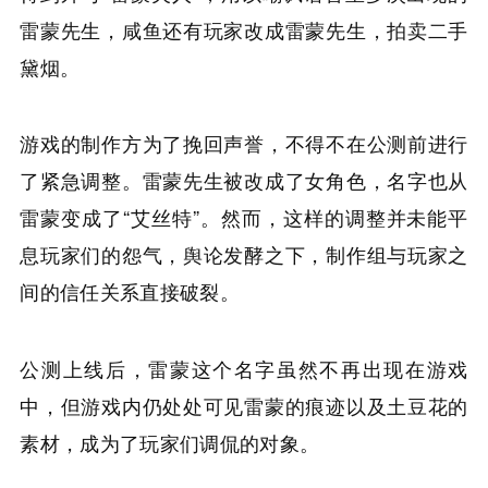
雷蒙先生，咸鱼还有玩家改成雷蒙先生，拍卖二手
黛烟。
游戏的制作方为了挽回声誉，不得不在公测前进行
了紧急调整。雷蒙先生被改成了女角色，名字也从
雷蒙变成了“艾丝特”。然而，这样的调整并未能平
息玩家们的怨气，舆论发酵之下，制作组与玩家之
间的信任关系直接破裂。
公测上线后，雷蒙这个名字虽然不再出现在游戏
中，但游戏内仍处处可见雷蒙的痕迹以及土豆花的
素材，成为了玩家们调侃的对象。