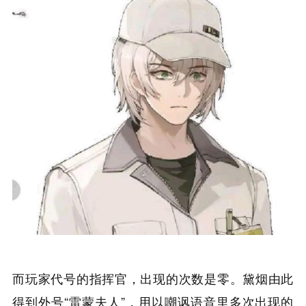
而玩家代号的指挥官，出现的次数是零。黛烟由此
得到外号“雷蒙夫人”，用以嘲讽语音里多次出现的