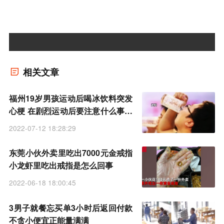
相关文章
福州19岁男孩运动后喝冰饮料突发
心梗 在剧烈运动后要注意什么事项
和问题
2022-07-12 18:28:29
东莞小伙外卖里吃出7000元金戒指
小龙虾里吃出戒指是怎么回事
2022-06-18 18:00:45
3男子就餐忘买单3小时后返回付款
不贪小便宜正能量满满