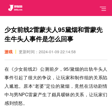
少女前线2雷蒙夫人95黛烟和雷蒙先
生牛头人事件是怎么回事
游戏
更新时间：2024-01-09 22:14:58
在《少女前线2》公测前夕，95/黛烟的出轨牛头人
事件引起了很大的争议，让玩家和制作组的关系陷
入尴尬。原本“老婆”定位的黛烟，竟然在活动剧情
中与男NPC雷蒙产生了颇具暧昧的关系，让玩家们
感到愤怒。