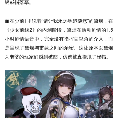
银戒指落幕。
而在少前1里说着“请让我永远地追随您”的黛烟，在
《少女前线2》的内测阶段，黛烟在活动剧情的1.5
小时剧情语音中，完全没有指挥官视角的介入，而
是呈现了黛烟与雷蒙之间的亲密。这让原本以黛烟
为老婆的玩家们感到破防，仿佛被直接甩了绿帽。