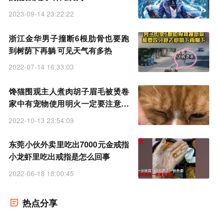
2023-09-14 23:22:22
浙江金华男子撞断6根肋骨也要跑
到树荫下再躺 可见天气有多热
2022-07-14 16:33:03
馋猫围观主人煮肉胡子眉毛被烫卷
家中有宠物使用明火一定要注意安
全
2022-10-13 23:54:09
东莞小伙外卖里吃出7000元金戒指
小龙虾里吃出戒指是怎么回事
2022-06-18 18:00:45
热点分享