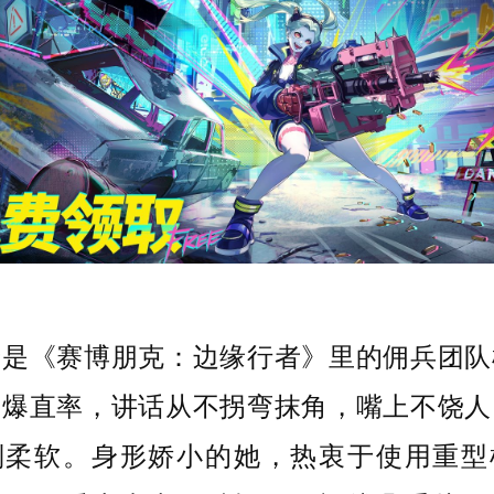
卡是《赛博朋克：边缘行者》里的佣兵团队
火爆直率，讲话从不拐弯抹角，嘴上不饶人
别柔软。身形娇小的她，热衷于使用重型