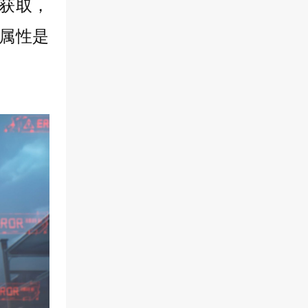
获取，
属性是