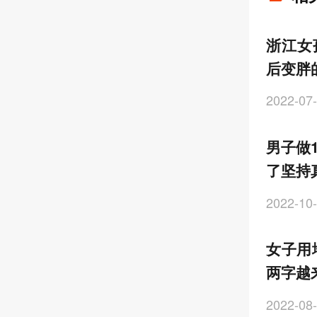
浙江女
后变胖
2022-07-
男子做
了坚持
2022-10-
女子用
两字越
2022-08-