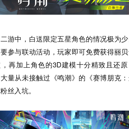
卡二游中，白送限定五星角色的情况极为少
只要参与联动活动，玩家即可免费获得丽贝
定，再加上角色的3D建模十分精致且还原
引大量从未接触过《鸣潮》的《赛博朋克：
的粉丝入坑。