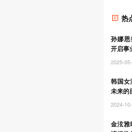
热
孙娜恩签
开启事
2025-05-
韩国女
未来的
2024-10-
金泫雅