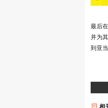
最后
并为
到亚当
相