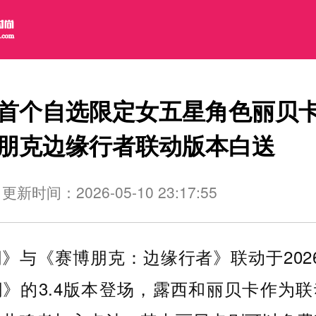
首个自选限定女五星角色丽贝
朋克边缘行者联动版本白送
更新时间：2026-05-10 23:17:55
》与《赛博朋克：边缘行者》联动于202
》的3.4版本登场，露西和丽贝卡作为