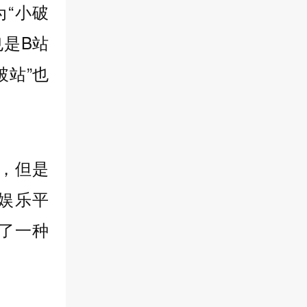
“小破
也是B站
破站”也
，但是
娱乐平
为了一种