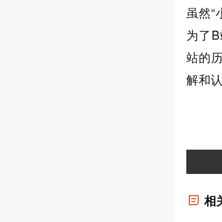
虽然“
为了
站的
解和
相