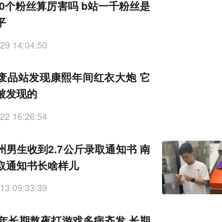
00个粉丝算厉害吗 b站一千粉丝是
平
29 14:04:50
废品站发现康熙年间红衣大炮 它
被发现的
22 16:26:54
州男生收到2.7公斤录取通知书 南
取通知书长啥样儿
13 09:33:39
少年长期熬夜打游戏多病齐发 长期