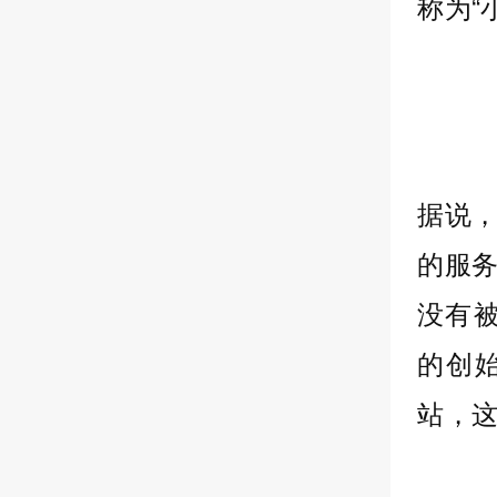
称为“
据说，
的服
没有
的创
站，