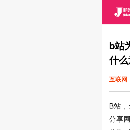
b站
什么
互联网
B站
分享