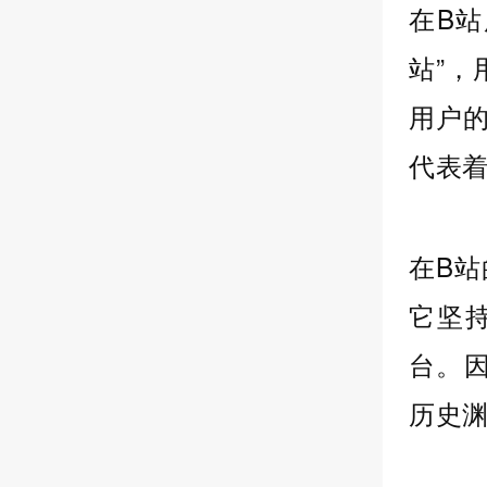
在B
站”，
用户的
代表着
在B
它坚
台。因
历史