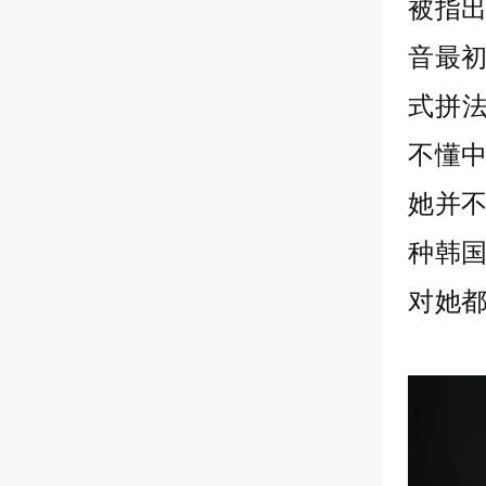
被指
音最
式拼法
不懂
她并
种韩
对她