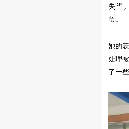
失望
负。
她的
处理
了一