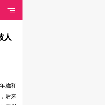
被人
年糕和
，后来