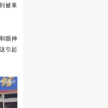
到被辜
和眼神
这引起