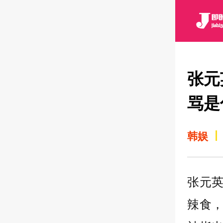
张元
骂是
韩娱
张元
辣食