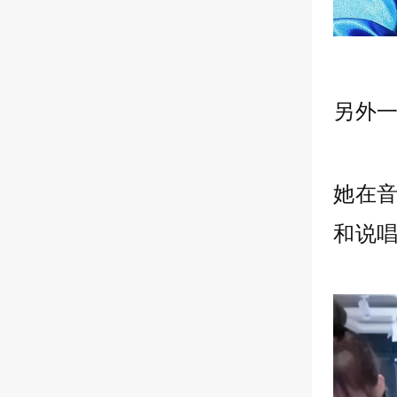
另外
她在
和说