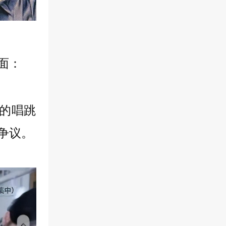
面：
的唱跳
争议。