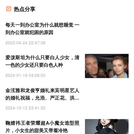
热点分享
每天一到办公室为什么就想睡觉 一
到办公室就犯困的原因
2023-04-24 22:47:38
爱泼斯坦为什么只要白人少女，清
一色的少女还只要白色人种
2024-01-16 04:08:00
金泫雅和龙俊亨婚礼来宾明星艺人
的婚礼祝福，允浩、严正花、洪锡
天等
2024-10-12 23:41:32
鞠婧祎王者荣耀超A小魔女造型照
片，小女生的甜美又带着冷艳