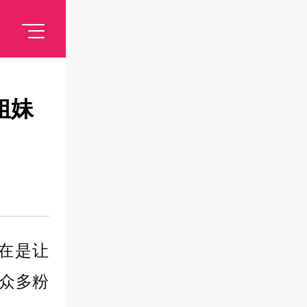
姐妹
实在是让
众多粉