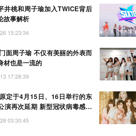
o平井桃和周子瑜加入TWICE背后
论故事解析
26 15:23:34
CE门面周子瑜 不仅有美丽的外表而
身材也是一流的
13 17:28:39
E原定于4月15日、16日举行的东
公演再次延期 新型冠状病毒感染
影响
28 03:30:45