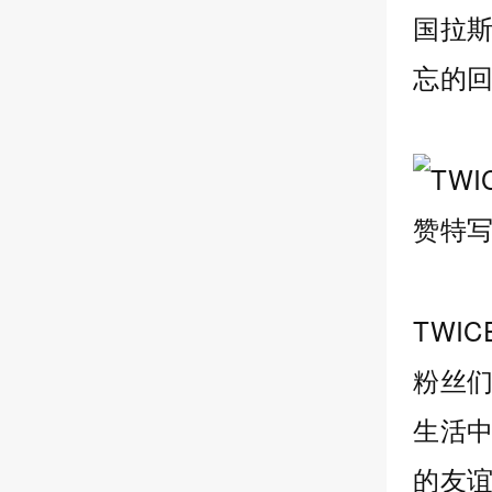
国拉
忘的
TWI
粉丝
生活
的友