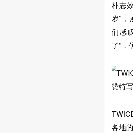
朴志效
岁”
们感
了”，
TWI
各地