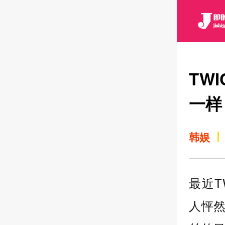
TW
一样
韩娱
最近T
人怦