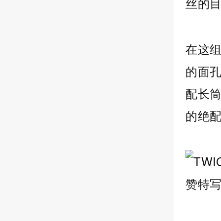
丝的
在这
的面
配长
的绝