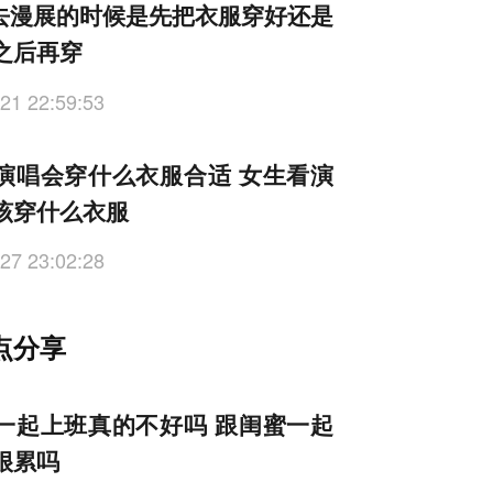
er去漫展的时候是先把衣服穿好还是
之后再穿
21 22:59:53
演唱会穿什么衣服合适 女生看演
该穿什么衣服
27 23:02:28
点分享
一起上班真的不好吗 跟闺蜜一起
很累吗