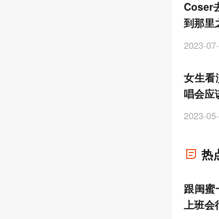
Cos
到那里
2023-07-
女生看
唱会应
2023-05-
热
跟闺蜜
上班会