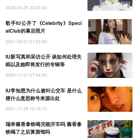
2020-03-25 22:20:33
歌手IU公开了《Celebrity》Speci
alClub的幕后照片
2021-02-01 21:22:40
IU新写真和采访公开 谈如何处理失
眠以及她即将发行的专辑等
2020-11-27 07:54:20
IU李知恩为什么被叫公交车 是什么
梗什么意思称号来源出处
2021-11-25 12:19:12
瑞幸酱香拿铁喝完能开车吗 酱香拿
铁喝了之后算酒驾吗