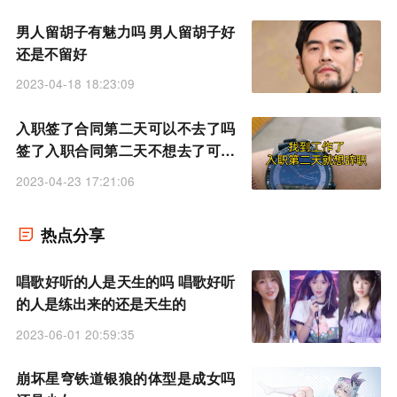
男人留胡子有魅力吗 男人留胡子好
还是不留好
2023-04-18 18:23:09
入职签了合同第二天可以不去了吗
签了入职合同第二天不想去了可以
吗
2023-04-23 17:21:06
热点分享
唱歌好听的人是天生的吗 唱歌好听
的人是练出来的还是天生的
2023-06-01 20:59:35
崩坏星穹铁道银狼的体型是成女吗