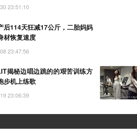
30 23:51:10
产后114天狂减17公斤，二胎妈妈
身材恢复速度
08 23:47:56
LLIT揭秘边唱边跳的的艰苦训练方
跑步机上练歌
19 23:06:39