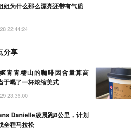
姐姐为什么那么漂亮还带有气质
28 22:44:24
点分享
姬青青糯山的咖啡因含量算高
当于喝了一杯浓缩美式
29 23:36:00
eans Danielle凌晨跑8公里，计划
战全程马拉松