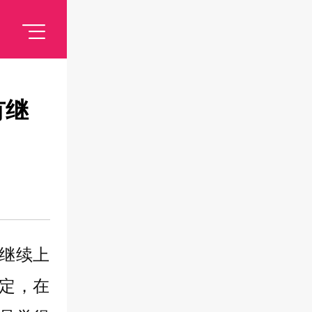
有继
继续上
定，在