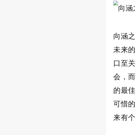
向涵
未来
口至
会，
的最
可惜
来有