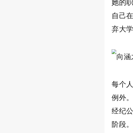
她的
自己
弃大
每个
例外。
经纪公
阶段