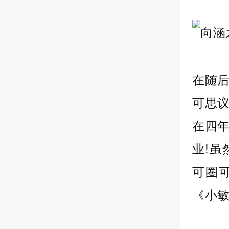
在随
可思
在四
业!
可圈
《小