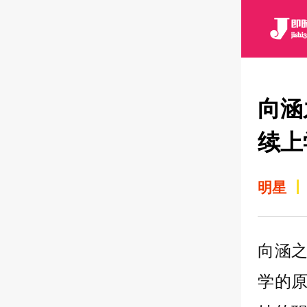
向涵
续上
明星
向涵
学的