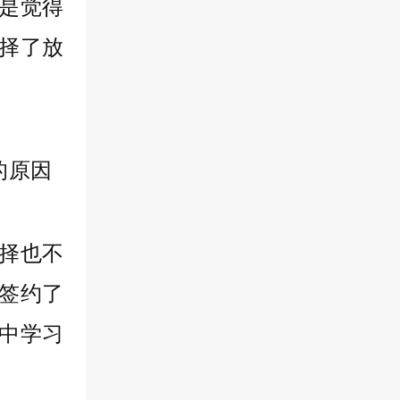
是觉得
择了放
择也不
就签约了
高中学习