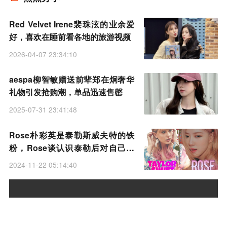
Red Velvet Irene裴珠泫的业余爱
好，喜欢在睡前看各地的旅游视频
2026-04-07 23:34:10
aespa柳智敏赠送前辈郑在炯奢华
礼物引发抢购潮，单品迅速售罄
2025-07-31 23:41:48
Rose朴彩英是泰勒斯威夫特的铁
粉，Rose谈认识泰勒后对自己帮
助
2024-11-22 05:14:40