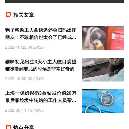
相关文章
狗子帮助主人拿快递还会扫码出库
网友：不敢相信也太会了已经成精
了
2022-10-22 00:29:28
猫咪初见出生3天小主人瞠目观望
猫咪看到婴儿的时候是非常好奇的
2022-10-05 00:20:53
上海一保姆误扔3枚钻戒价值20万
最后靠垃圾中转站的工作人员帮忙
成功找到
2022-08-11 15:49:06
热点分享